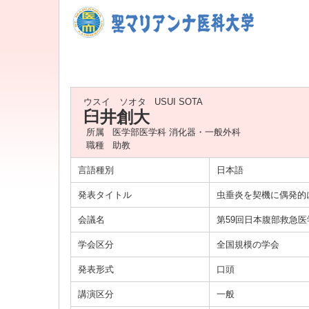
ウスイ ソオタ
USUI SOTA
臼井創大
所属
医学部医学科 消化器・一般外科
職種
助教
言語種別
日本語
発表タイトル
虫垂炎を契機に偶発的
会議名
第59回日本腹部救急
学会区分
全国規模の学会
発表形式
口頭
講演区分
一般