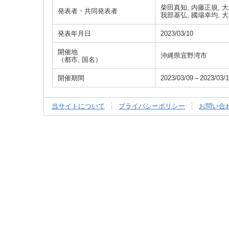
柴田真知, 内藤正規, 大
発表者・共同発表者
我部基弘, 國場幸均, 
発表年月日
2023/03/10
開催地
沖縄県宜野湾市
（都市, 国名）
開催期間
2023/03/09～2023/03/
当サイトについて
プライバシーポリシー
お問い合