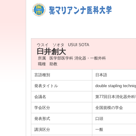
ウスイ ソオタ
USUI SOTA
臼井創大
所属
医学部医学科 消化器・一般外科
職種
助教
言語種別
日本語
発表タイトル
double stapling
会議名
第77回日本消化器外
学会区分
全国規模の学会
発表形式
口頭
講演区分
一般