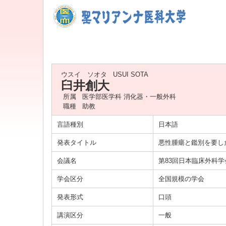
ウスイ ソオタ
USUI SOTA
臼井創大
所属
医学部医学科 消化器・一般外科
職種
助教
言語種別
日本語
発表タイトル
悪性腫瘍と鑑別を要し
会議名
第83回日本臨床外科学
学会区分
全国規模の学会
発表形式
口頭
講演区分
一般