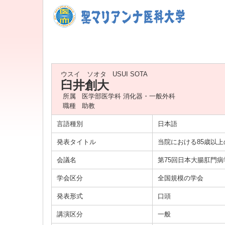
ウスイ ソオタ
USUI SOTA
臼井創大
所属
医学部医学科 消化器・一般外科
職種
助教
言語種別
日本語
発表タイトル
当院における85歳以
会議名
第75回日本大腸肛門
学会区分
全国規模の学会
発表形式
口頭
講演区分
一般