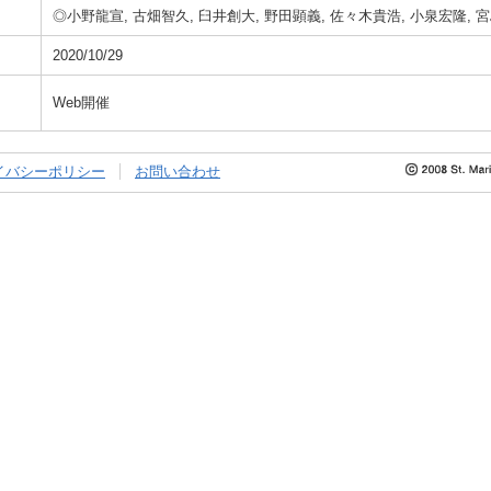
◎小野龍宣, 古畑智久, 臼井創大, 野田顕義, 佐々木貴浩, 小泉宏隆, 
2020/10/29
Web開催
イバシーポリシー
お問い合わせ