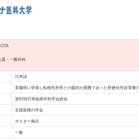
SOTA
化器・一般外科
日本語
直腸癌に併発し転移性肝癌との鑑別が困難であった肝硬化性血管腫の
第82回日本臨床外科学会総会
全国規模の学会
ポスター掲示
一般