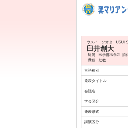
ウスイ ソオタ
USUI 
臼井創大
所属
医学部医学科 消
職種
助教
言語種別
発表タイトル
会議名
学会区分
発表形式
講演区分