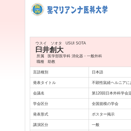
ウスイ ソオタ
USUI SOTA
臼井創大
所属
医学部医学科 消化器・一般外科
職種
助教
言語種別
日本語
発表タイトル
不顕性鼠経ヘルニアに
会議名
第120回日本外科学会
学会区分
全国規模の学会
発表形式
ポスター掲示
講演区分
一般