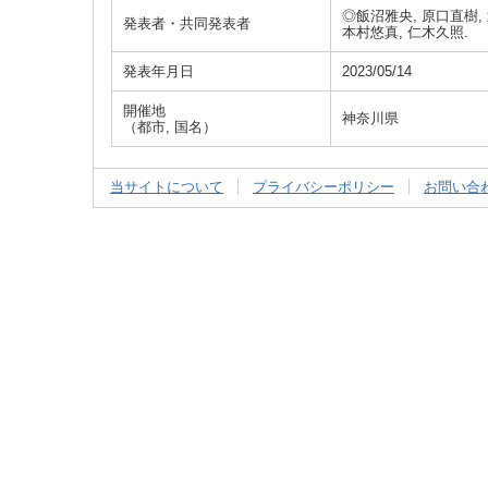
◎飯沼雅央, 原口直樹, 
発表者・共同発表者
本村悠真, 仁木久照.
発表年月日
2023/05/14
開催地
神奈川県
（都市, 国名）
当サイトについて
プライバシーポリシー
お問い合