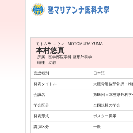
モトムラ ユウマ
MOTOMURA YUMA
本村悠真
所属
医学部医学科 整形外科学
職種
助教
言語種別
日本語
発表タイトル
大腿骨近位部骨折・椎
会議名
第96回日本整形外科
学会区分
全国規模の学会
発表形式
ポスター掲示
講演区分
一般