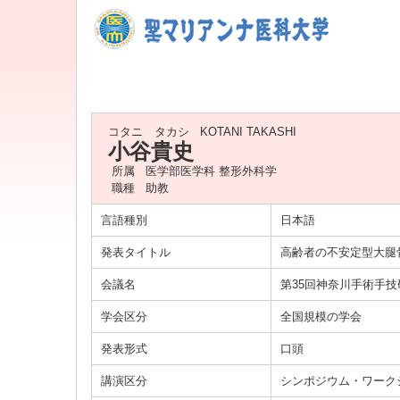
コタニ タカシ
KOTANI TAKASHI
小谷貴史
所属
医学部医学科 整形外科学
職種
助教
言語種別
日本語
発表タイトル
高齢者の不安定型大腿
会議名
第35回神奈川手術手技
学会区分
全国規模の学会
発表形式
口頭
講演区分
シンポジウム・ワーク