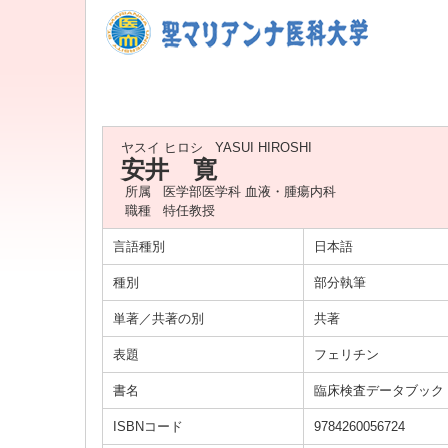
ヤスイ ヒロシ
YASUI HIROSHI
安井 寛
所属
医学部医学科 血液・腫瘍内科
職種
特任教授
言語種別
日本語
種別
部分執筆
単著／共著の別
共著
表題
フェリチン
書名
臨床検査データブック 20
ISBNコード
9784260056724