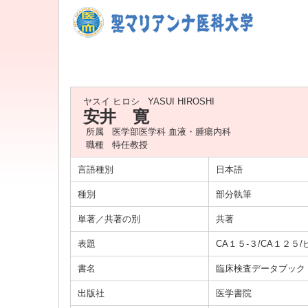
ヤスイ ヒロシ
YASUI HIROSHI
安井 寛
所属
医学部医学科 血液・腫瘍内科
職種
特任教授
言語種別
日本語
種別
部分執筆
単著／共著の別
共著
表題
CA１５-３/CA１２５
書名
臨床検査データブック
出版社
医学書院