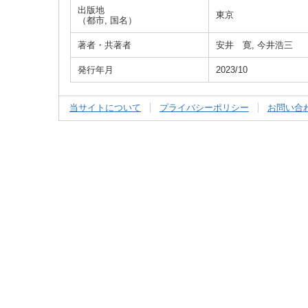
出版地
東京
（都市, 国名）
著者・共著者
安井 寛, 今井浩三
発行年月
2023/10
当サイトについて
プライバシーポリシー
お問い合