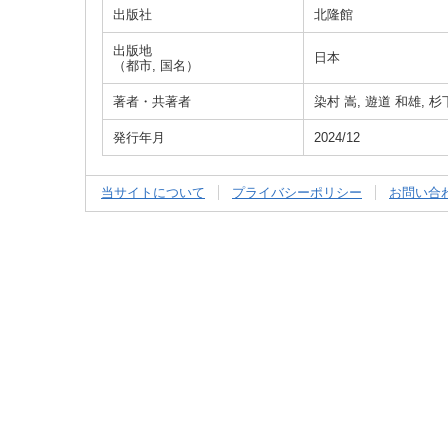
出版社
北隆館
出版地
日本
（都市, 国名）
著者・共著者
染村 嵩, 遊道 和雄, 杉
発行年月
2024/12
当サイトについて
プライバシーポリシー
お問い合