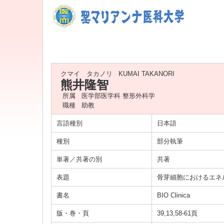
クマイ タカノリ
KUMAI TAKANORI
熊井隆智
所属
医学部医学科 整形外科学
職種
助教
言語種別
日本語
種別
部分執筆
単著／共著の別
共著
表題
骨芽細胞におけるエネ
書名
BIO Clinica
版・巻・頁
39,13,58-61頁