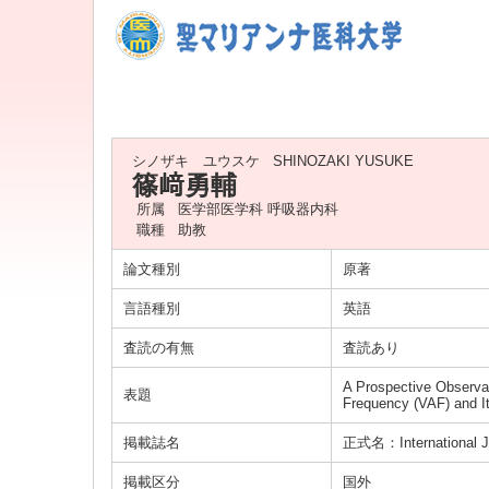
シノザキ ユウスケ
SHINOZAKI YUSUKE
篠﨑勇輔
所属
医学部医学科 呼吸器内科
職種
助教
論文種別
原著
言語種別
英語
査読の有無
査読あり
A Prospective Observat
表題
Frequency (VAF) and It
掲載誌名
正式名：International Jo
掲載区分
国外