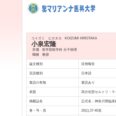
コイズミ ヒロタカ
KOIZUMI HIROTAKA
小泉宏隆
所属
医学部医学科 分子病理
職種
教授
論文種別
症例報告
言語種別
日本語
査読の有無
査読あり
表題
高分化型セルトリ・ラ
掲載誌名
正式名：神奈川県臨床
巻・号・頁
20(1),37-40頁