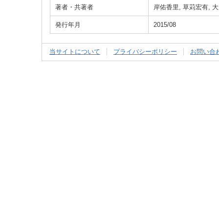
著者・共著者
岸佑香里, 草苅宏有, 
発行年月
2015/08
当サイトについて
プライバシーポリシー
お問い合