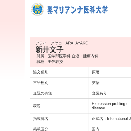
アライ アヤコ
ARAI AYAKO
新井文子
所属
医学部医学科 血液・腫瘍内科
職種
主任教授
論文種別
原著
言語種別
英語
査読の有無
査読あり
Expression profiling o
表題
disease
掲載誌名
正式名：International Jo
掲載区分
国内