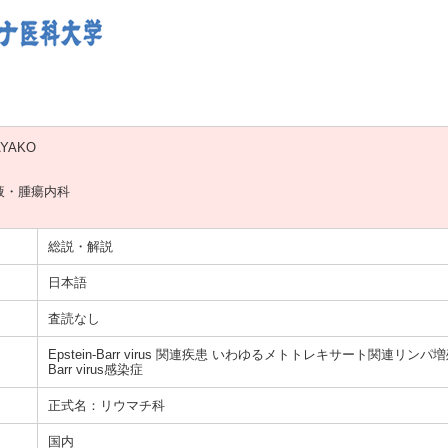
AYAKO
液・腫瘍内科
総説・解説
日本語
査読なし
Epstein-Barr virus 関連疾患 いわゆるメトトレキサート関連リンパ増
Barr virus感染症
正式名：リウマチ科
国内