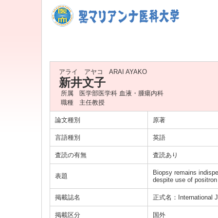
アライ アヤコ
ARAI AYAKO
新井文子
所属
医学部医学科 血液・腫瘍内科
職種
主任教授
論文種別
原著
言語種別
英語
査読の有無
査読あり
Biopsy remains indispe
表題
despite use of positro
掲載誌名
正式名：International Jo
掲載区分
国外