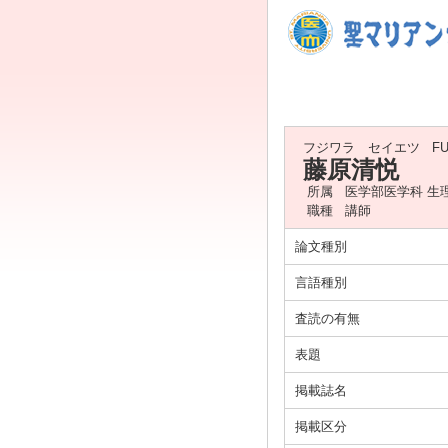
フジワラ セイエツ
FU
藤原清悦
所属
医学部医学科 生理
職種
講師
論文種別
言語種別
査読の有無
表題
掲載誌名
掲載区分