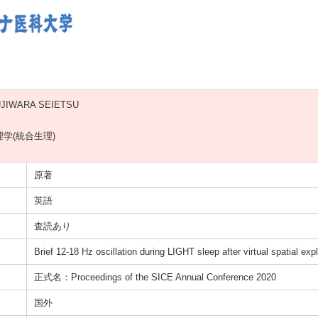
JIWARA SEIETSU
学(統合生理)
原著
英語
査読あり
Brief 12-18 Hz oscillation during LIGHT sleep after virtual spatial exp
正式名：Proceedings of the SICE Annual Conference 2020
国外