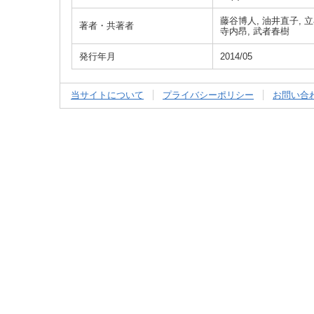
藤谷博人, 油井直子, 立
著者・共著者
寺内昂, 武者春樹
発行年月
2014/05
当サイトについて
プライバシーポリシー
お問い合