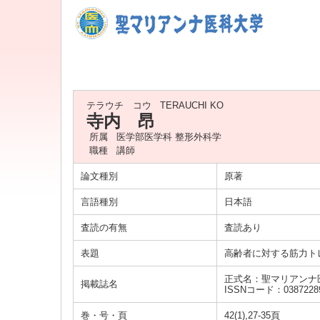
テラウチ コウ
TERAUCHI KO
寺内 昂
所属
医学部医学科 整形外科学
職種
講師
論文種別
原著
言語種別
日本語
査読の有無
査読あり
表題
高齢者に対する筋力ト
正式名：聖マリアンナ
掲載誌名
ISSNコード：0387228
巻・号・頁
42(1),27-35頁