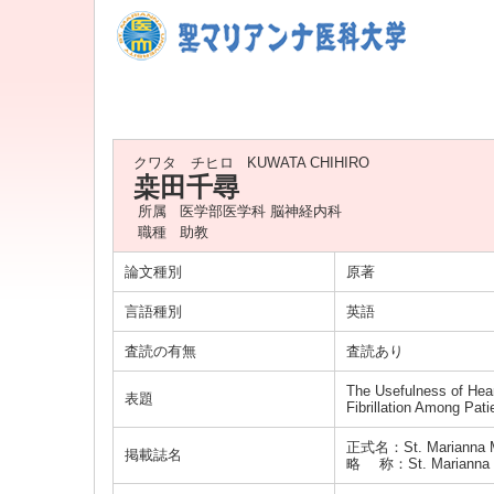
クワタ チヒロ
KUWATA CHIHIRO
桒田千尋
所属
医学部医学科 脳神経内科
職種
助教
論文種別
原著
言語種別
英語
査読の有無
査読あり
The Usefulness of Heart
表題
Fibrillation Among Pati
正式名：St. Marianna Me
掲載誌名
略 称：St. Marianna 